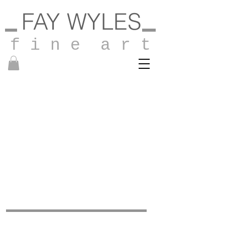
FAY WYLES
f i n e a r t